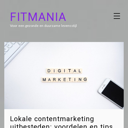
Skip
FITMANIA
to
content
Voor een gezonde en duurzame levensstijl
Lokale contentmarketing
uitbesteden: voordelen en tips